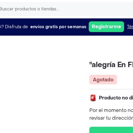
Registrarme
i?
Disfruta de
envíos gratis por semanas
Té
"alegría En F
Agotado
Producto no d
Por el momento no
revisar tu direcció