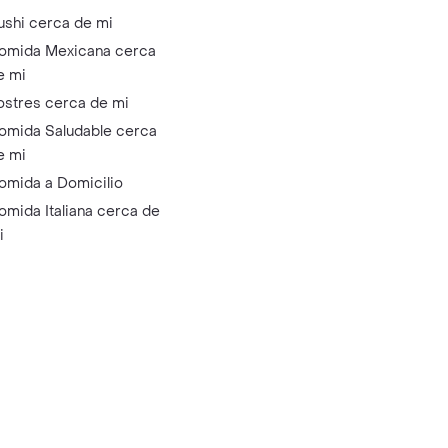
ushi cerca de mi
omida Mexicana cerca
e mi
ostres cerca de mi
omida Saludable cerca
e mi
omida a Domicilio
omida Italiana cerca de
i