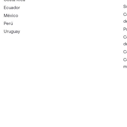
S
Ecuador
C
México
d
Perú
P
Uruguay
C
d
C
C
m