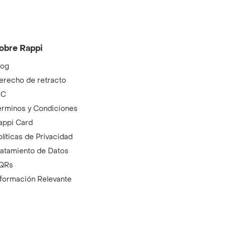
obre Rappi
log
erecho de retracto
IC
érminos y Condiciones
appi Card
olíticas de Privacidad
ratamiento de Datos
QRs
nformación Relevante