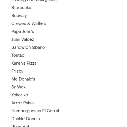
Starbucks
Subway
Crepes & Waffles
Papa John's
Juan Valdez
Sandwich Qbano
Tostao
Karen's Pizza
Frisby
Mc Donald's
Sr Wok
Kokoriko
Arroz Paisa
Hamburguesas El Corral
Dunkin' Donuts
Pizza Hut