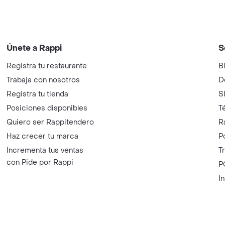
Únete a Rappi
S
Registra tu restaurante
B
Trabaja con nosotros
D
Registra tu tienda
S
Posiciones disponibles
T
Quiero ser Rappitendero
R
Haz crecer tu marca
P
Incrementa tus ventas
T
con Pide por Rappi
P
I