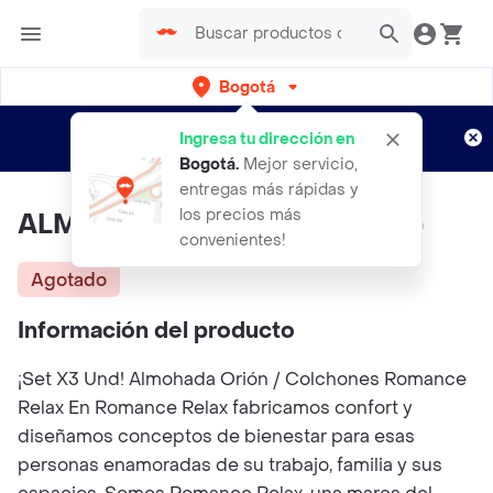
Bogotá
Regístrate
¿Nuevo en Rappi?
y disfruta de
Ingresa tu dirección en
envíos gratis por semanas
Aplican TyC
Bogotá
.
Mejor servicio,
entregas más rápidas y
los precios más
ALM ORION 40x70x13 (PAQx3)
convenientes!
Agotado
Información del producto
¡Set X3 Und! Almohada Orión / Colchones Romance
Relax En Romance Relax fabricamos confort y
diseñamos conceptos de bienestar para esas
personas enamoradas de su trabajo, familia y sus