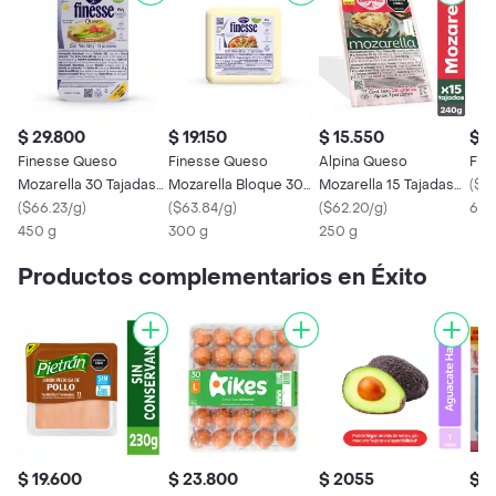
$ 29.800
$ 19.150
$ 15.550
$ 1
Finesse Queso
Finesse Queso
Alpina Queso
Fin
Mozarella 30 Tajadas
Mozarella Bloque 300
Mozarella 15 Tajadas
(
$2
450 g
(
$66.23/g
)
g
(
$63.84/g
)
240 g
(
$62.20/g
)
6 U
450 g
300 g
250 g
Productos complementarios en Éxito
$ 19.600
$ 23.800
$ 2055
$ 