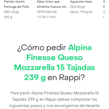
Pietrán Jamón
Kikes Amor que
Aguacate Hass
Sar
Pechuga de Pollo
alimenta Huevos AA
(
$10.82/g
)
Ext
(
$85.22/g
)
Rojos L
(
$793.34/und
)
Aprox. 190g/ud
(
$14
230 g
1 X 30.0 Und
1 X
¿Cómo pedir
Alpina
Finesse Queso
Mozzarella 15 Tajadas
239 g
en Rappi?
Para pedir Alpina Finesse Queso Mozzarella 15
Tajadas 239 g en Rappi debes completar los
siguientes pasos y nos encargamos de llevarte