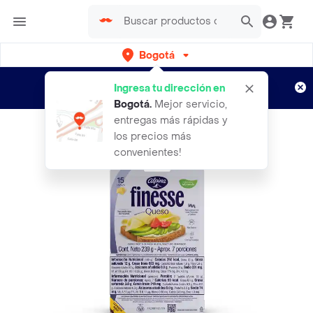
Bogotá
Regístrate
¿Nuevo en Rappi?
y disfruta de
Ingresa tu dirección en
envíos gratis por semanas
Aplican TyC
Bogotá
.
Mejor servicio,
entregas más rápidas y
los precios más
convenientes!