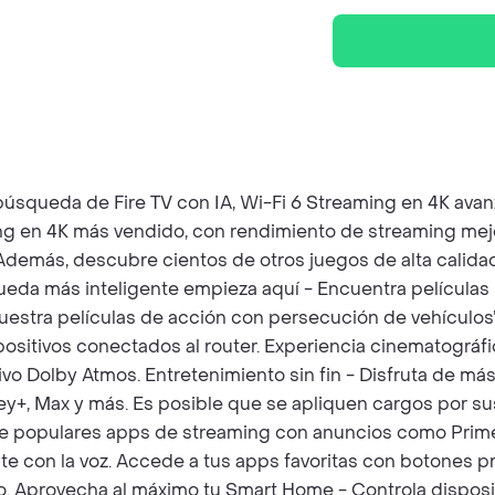
úsqueda de Fire TV con IA, Wi-Fi 6 Streaming en 4K avanza
ng en 4K más vendido, con rendimiento de streaming mejo
. Además, descubre cientos de otros juegos de alta calid
ueda más inteligente empieza aquí - Encuentra películas p
muestra películas de acción con persecución de vehículos”
positivos conectados al router. Experiencia cinematográfi
o Dolby Atmos. Entretenimiento sin fin - Disfruta de más 
sney+, Max y más. Es posible que se apliquen cargos por s
e populares apps de streaming con anuncios como Prime V
ente con la voz. Accede a tus apps favoritas con botones
oto. Aprovecha al máximo tu Smart Home - Controla dispo