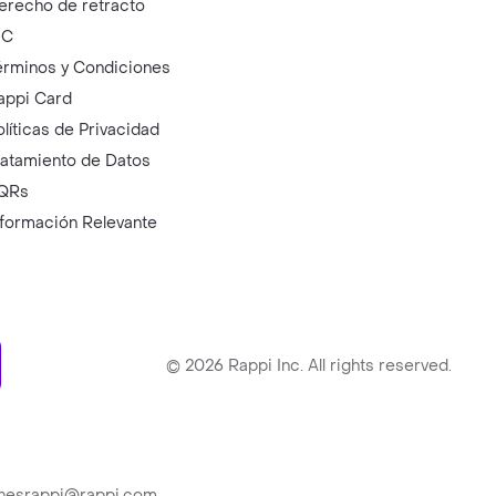
erecho de retracto
IC
érminos y Condiciones
appi Card
olíticas de Privacidad
ratamiento de Datos
QRs
nformación Relevante
ry
©
2026
Rappi Inc. All rights reserved.
ionesrappi@rappi.com