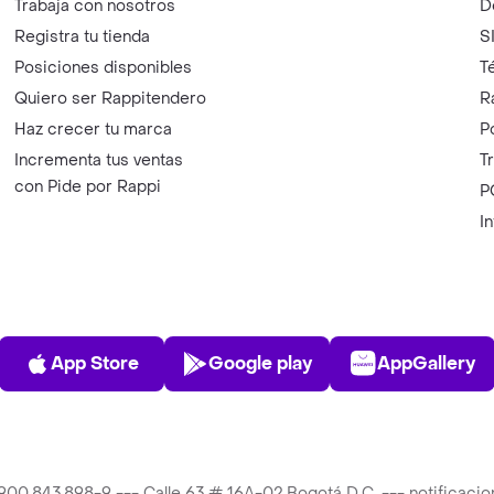
Trabaja con nosotros
D
Registra tu tienda
S
Posiciones disponibles
T
Quiero ser Rappitendero
R
Haz crecer tu marca
P
Incrementa tus ventas
T
con Pide por Rappi
P
I
App Store
Play Store
AppGalle
App Store
Google play
AppGallery
T 900.843.898-9 --- Calle 63 # 16A-02 Bogotá D.C. --- notificac