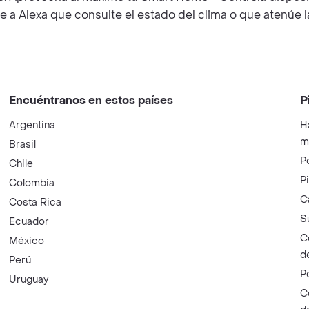
e a Alexa que consulte el estado del clima o que atenúe l
Encuéntranos en estos países
P
Argentina
H
m
Brasil
P
Chile
P
Colombia
C
Costa Rica
S
Ecuador
C
México
d
Perú
P
Uruguay
C