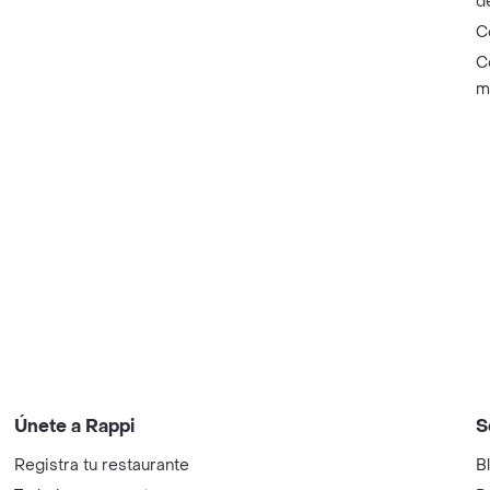
d
C
C
m
Únete a Rappi
S
Registra tu restaurante
B