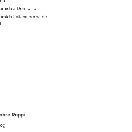
e mi
omida a Domicilio
omida Italiana cerca de
i
obre Rappi
log