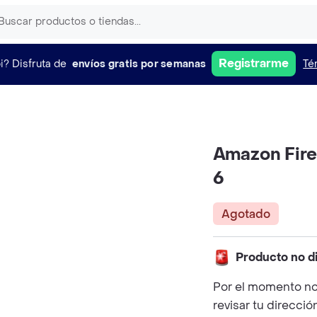
Registrarme
i?
Disfruta de
envíos gratis por semanas
Té
Amazon Fire
6
Agotado
Producto no d
Por el momento no
revisar tu direcció