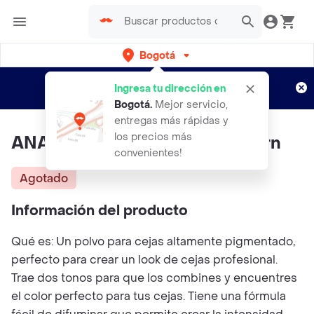
Bogotá
Regístrate
¿Nuevo en Rappi?
y disfruta de
Ingresa tu dirección en
envíos gratis por semanas
Aplican TyC
Bogotá
.
Mejor servicio,
entregas más rápidas y
los precios más
ANASTASIA Powder Duo Auburn
convenientes!
Agotado
Información del producto
Qué es: Un polvo para cejas altamente pigmentado,
perfecto para crear un look de cejas profesional.
Trae dos tonos para que los combines y encuentres
el color perfecto para tus cejas. Tiene una fórmula