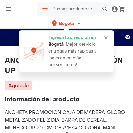
Bogotá
Regístrate
¿Nuevo en Rappi?
y disfruta de
Ingresa tu dirección en
envíos gratis por semanas
Aplican TyC
Bogotá
.
Mejor servicio,
entregas más rápidas y
los precios más
ANCHETA REGALO PROMOCIÓN
convenientes!
UP
Agotado
Información del producto
ANCHETA PROMOCIÓN CAJA DE MADERA. GLOBO
METALIZADO FELIZ DIA. BARRA DE CEREAL.
MUÑECO UP 20 CM. CERVEZA CORONA. MANI