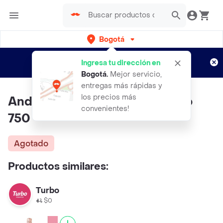
Bogotá
Regístrate
¿Nuevo en Rappi?
y disfruta de
Ingresa tu dirección en
envíos gratis por semanas
Aplican TyC
Bogotá
.
Mejor servicio,
entregas más rápidas y
los precios más
Andre Vino Espumoso Moscato
convenientes!
750
Agotado
Productos similares:
Turbo
$0