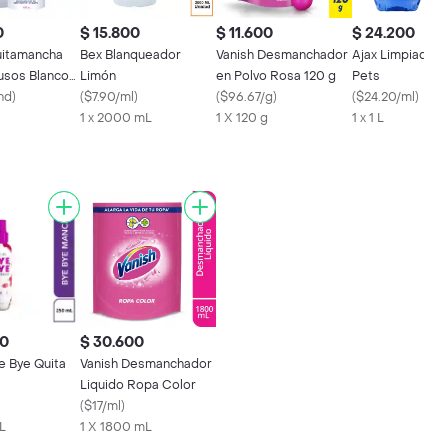
0
$ 15.800
$ 11.600
$ 24.200
uitamancha
Bex Blanqueador
Vanish Desmanchador
Ajax Limpiador 
iusos Blanco
Limón
en Polvo Rosa 120 g
Pets
nd
)
(
$7.90/ml
)
(
$96.67/g
)
(
$24.20/ml
)
1 x 2000 mL
1 X 120 g
1 x 1 L
00
$ 30.600
e Bye Quita
Vanish Desmanchador
Liquido Ropa Color
(
$17/ml
)
L
1 X 1800 mL