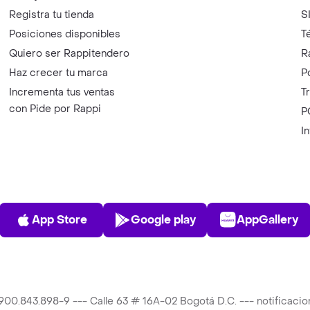
Registra tu tienda
S
Posiciones disponibles
T
Quiero ser Rappitendero
R
Haz crecer tu marca
P
Incrementa tus ventas
T
con Pide por Rappi
P
I
App Store
Play Store
AppGalle
App Store
Google play
AppGallery
T 900.843.898-9 --- Calle 63 # 16A-02 Bogotá D.C. --- notificac