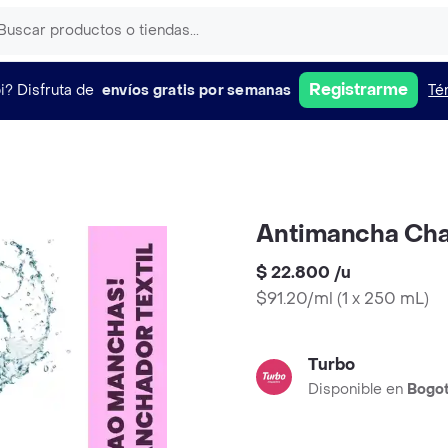
Registrarme
i?
Disfruta de
envíos gratis por semanas
Té
Antimancha Ch
$ 22.800
/
u
$91.20/ml
(
1 x 250 mL
)
Turbo
Disponible en
Bogo