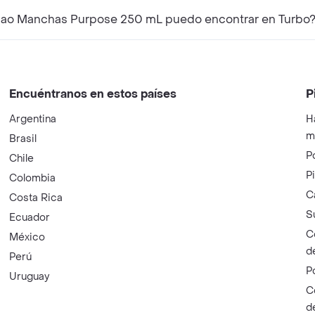
ao Manchas Purpose 250 mL puedo encontrar en Turbo
Encuéntranos en estos países
P
Argentina
H
m
Brasil
P
Chile
P
Colombia
C
Costa Rica
S
Ecuador
C
México
d
Perú
P
Uruguay
C
d