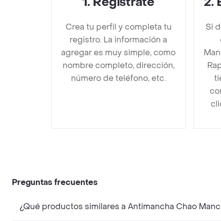
1
.
Regístrate
2
.
Crea tu perfil y completa tu
Si 
registro. La información a
agregar es muy simple, como
Man
nombre completo, dirección,
Rap
número de teléfono, etc.
t
co
cl
Preguntas frecuentes
¿Qué productos similares a Antimancha Chao Manc