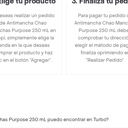
Elige tu producto
3
.
Finaliza tu pe
deseas realizar un pedido
Para pagar tu pedido 
de Antimancha Chao
Antimancha Chao Manc
chas Purpose 250 mL en
Purpose 250 mL deb
pi, simplemente elige la
comprobar tu direcció
ienda en la que deseas
elegir el método de pa
mprar el producto y haz
finaliza oprimiendo e
ic en el botón “Agregar”.
“Realizar Pedido”.
has Purpose 250 mL puedo encontrar en Turbo?