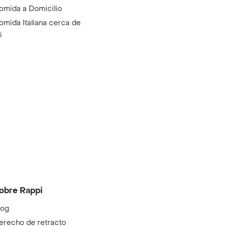
omida a Domicilio
omida Italiana cerca de
i
obre Rappi
log
erecho de retracto