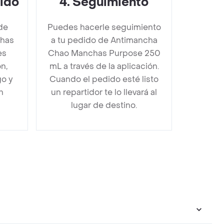
dido
4
.
Seguimiento
de
Puedes hacerle seguimiento
has
a tu pedido de Antimancha
es
Chao Manchas Purpose 250
n,
mL a través de la aplicación.
go y
Cuando el pedido esté listo
n
un repartidor te lo llevará al
lugar de destino.