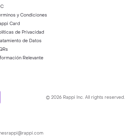
IC
érminos y Condiciones
appi Card
olíticas de Privacidad
ratamiento de Datos
QRs
nformación Relevante
ry
©
2026
Rappi Inc. All rights reserved.
ionesrappi@rappi.com