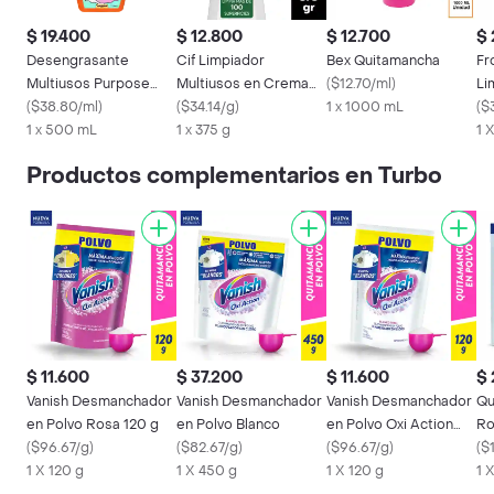
$ 19.400
$ 12.800
$ 12.700
$ 
Desengrasante
Cif Limpiador
Bex Quitamancha
Fr
Multiusos Purpose
Multiusos en Crema
(
$12.70/ml
)
Li
500 mL
(
$38.80/ml
)
375 g
(
$34.14/g
)
1 x 1000 mL
(
$
1 x 500 mL
1 x 375 g
1 
Productos complementarios en Turbo
$ 11.600
$ 37.200
$ 11.600
$ 
Vanish Desmanchador
Vanish Desmanchador
Vanish Desmanchador
Qu
en Polvo Rosa 120 g
en Polvo Blanco
en Polvo Oxi Action
Ro
(
$96.67/g
)
(
$82.67/g
)
Para Ropa Blanca
(
$96.67/g
)
(
$
1 X 120 g
1 X 450 g
1 X 120 g
1 X