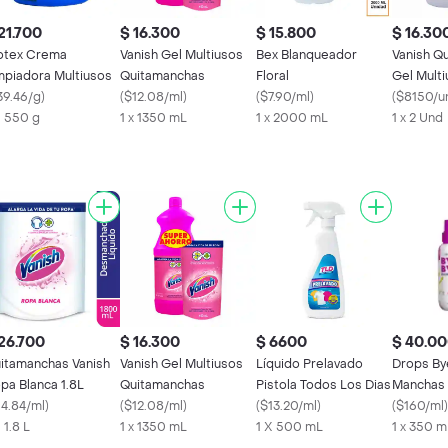
21.700
$ 16.300
$ 15.800
$ 16.30
otex Crema
Vanish Gel Multiusos
Bex Blanqueador
Vanish Q
mpiadora Multiusos
Quitamanchas
Floral
Gel Mult
39.46/g
)
(
$12.08/ml
)
(
$7.90/ml
)
Total
(
$8150/u
X 550 g
1 x 1350 mL
1 x 2000 mL
1 x 2 Und
26.700
$ 16.300
$ 6600
$ 40.0
itamanchas Vanish
Vanish Gel Multiusos
Líquido Prelavado
Drops By
pa Blanca 1.8L
Quitamanchas
Pistola Todos Los Dias
Manchas
14.84/ml
)
(
$12.08/ml
)
(
$13.20/ml
)
(
$160/ml
)
 1.8 L
1 x 1350 mL
1 X 500 mL
1 x 350 m