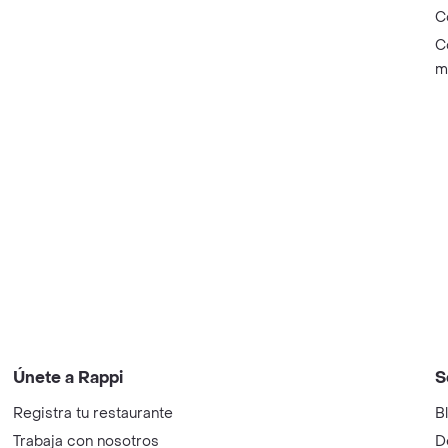
C
C
m
Únete a Rappi
S
Registra tu restaurante
B
Trabaja con nosotros
D