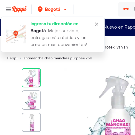
Bogotá
Ingresa tu dirección en
¿Nuevo en Rapp
Bogotá
.
Mejor servicio,
entregas más rápidas y los
precios más convenientes!
Búsquedas relacionadas:
Quitamancha
,
Purpose
,
Cif
,
Frotex
,
Vanish
Rappi
antimancha chao manchas purpose 250