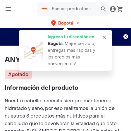
Bogotá
Regístrate
¿Nuevo en Rappi?
y disfruta de
Ingresa tu dirección en
envíos gratis por semanas
Aplican TyC
Bogotá
.
Mejor servicio,
entregas más rápidas y
los precios más
ANYELUZ Kit De Nutricion
convenientes!
Agotado
Información del producto
Nuestro cabello necesita siempre mantenerse
hidratado y sano, por eso realizamos la unión de
nuestros 3 productos más nutritivos para el
cabelludo que le devolverán la vitalidad que este