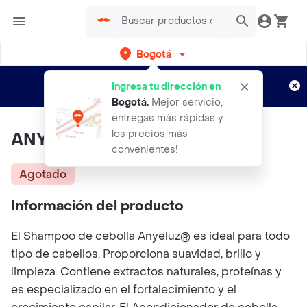
Bogotá
Regístrate
¿Nuevo en Rappi?
y disfruta de
Ingresa tu dirección en
envíos gratis por semanas
Aplican TyC
Bogotá
.
Mejor servicio,
entregas más rápidas y
los precios más
ANYELUZ Kit Duo De Cebolla
convenientes!
Agotado
Información del producto
El Shampoo de cebolla Anyeluz® es ideal para todo
tipo de cabellos. Proporciona suavidad, brillo y
limpieza. Contiene extractos naturales, proteínas y
es especializado en el fortalecimiento y el