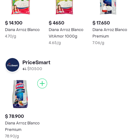
$ 14.100
$ 4650
$ 17.650
$
Diana Arroz Blanco
Diana Arroz Blanco
Diana Arroz Blanco
D
4.70/g
VitAmor 1000g
Premium
P
4.65/g
7.06/g
7
PriceSmart
$10500
$ 78.900
Diana Arroz Blanco
Premium
78.90/g