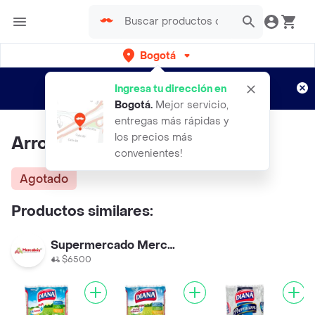
Bogotá
Regístrate
¿Nuevo en Rappi?
y disfruta de
Ingresa tu dirección en
envíos gratis por semanas
Aplican TyC
Bogotá
.
Mejor servicio,
entregas más rápidas y
los precios más
Arroz Blanco Exito
convenientes!
Agotado
Productos similares:
Supermercado Mercaboy
$6500