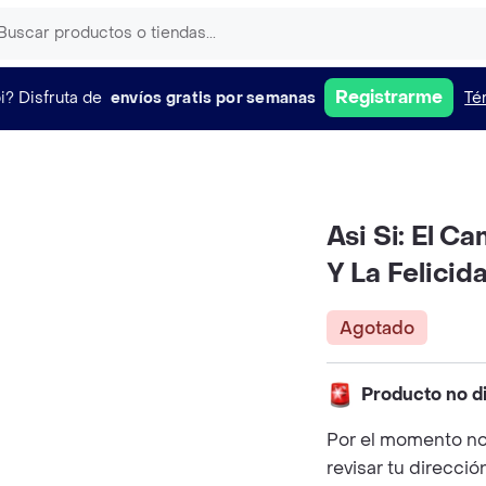
Registrarme
i?
Disfruta de
envíos gratis por semanas
Té
Asi Si: El C
Y La Felicid
Agotado
Producto no d
Por el momento no
revisar tu direcció