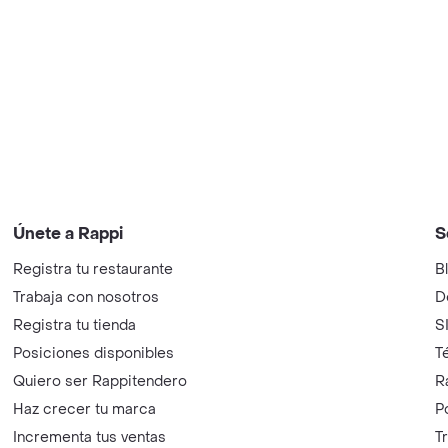
Únete a Rappi
S
Registra tu restaurante
B
Trabaja con nosotros
D
Registra tu tienda
S
Posiciones disponibles
T
Quiero ser Rappitendero
R
Haz crecer tu marca
P
Incrementa tus ventas
T