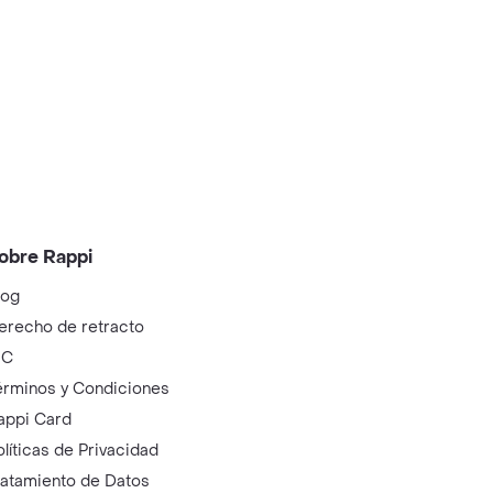
obre Rappi
log
erecho de retracto
IC
érminos y Condiciones
appi Card
olíticas de Privacidad
ratamiento de Datos