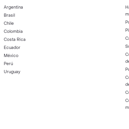
Argentina
H
m
Brasil
P
Chile
P
Colombia
C
Costa Rica
S
Ecuador
C
México
d
Perú
P
Uruguay
C
d
C
C
m