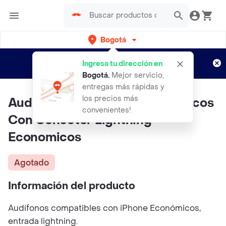
Bogotá
Regístrate
¿Nuevo en Rappi?
y disfruta de
Ingresa tu dirección en
envíos gratis por semanas
Aplican TyC
Bogotá
.
Mejor servicio,
entregas más rápidas y
los precios más
Audifonos Para iPhone Alambricos
convenientes!
Con Conector Lightning
Economicos
Agotado
Información del producto
Audífonos compatibles con iPhone Económicos,
entrada lightning.