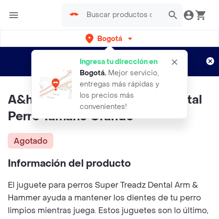
Bogotá
Regístrate
¿Nuevo en Rappi?
y disfruta de
Ingresa tu dirección en
envíos gratis por semanas
Aplican TyC
Bogotá
.
Mejor servicio,
entregas más rápidas y
los precios más
A&h Treadz Gator Juguete Dental
convenientes!
Perro Tamaño Grande
Agotado
Información del producto
El juguete para perros Super Treadz Dental Arm &
Hammer ayuda a mantener los dientes de tu perro
limpios mientras juega. Estos juguetes son lo último,