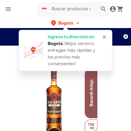
Bogotá
Regístrate
¿Nuevo en Rappi?
y disfruta de
Ingresa tu dirección en
envíos gratis por semanas
Aplican TyC
Bogotá
.
Mejor servicio,
entregas más rápidas y
los precios más
convenientes!