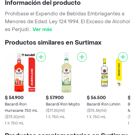
Información del producto
Prohíbase el Expendio de Bebidas Embriagantes a
Menores de Edad. Ley 124 1994. El Exceso de Alcohol
es Perjudi
...
Ver más
Productos similares en Surtimax
$ 54.900
$ 57.900
$ 56.500
$ 5
Bacardi Ron
Bacardí Ron Mojito
Bacardí Ron Limón
Bac
Hurracane 750 mL
(
$77.20/ml
)
(
$75.34/ml
)
Mam
(
$73.20/ml
)
1 X 750 mL
1 X 750 mL
(
$73
1 X 750 mL
1 X