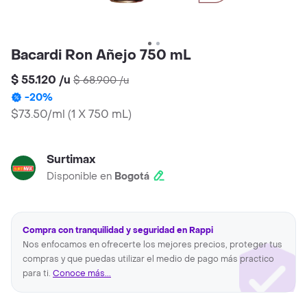
Bacardi Ron Añejo 750 mL
$ 55.120
/
u
$ 68.900
/
u
-
20
%
$73.50/ml
(
1 X 750 mL
)
Surtimax
Disponible en
Bogotá
Compra con tranquilidad y seguridad en Rappi
Nos enfocamos en ofrecerte los mejores precios, proteger tus
compras y que puedas utilizar el medio de pago más practico
para ti.
Conoce más...