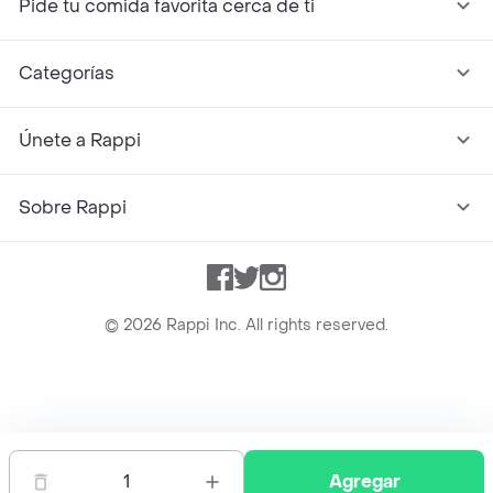
Pide tu comida favorita cerca de ti
Categorías
Únete a Rappi
Sobre Rappi
Facebook
Twitter
Instagram
©
2026
Rappi Inc. All rights reserved.
Rappi S.A.S. --- NIT 900.843.898-9 --- Calle 63 # 16A-02
Bogotá D.C. --- notificacionesrappi@rappi.com
1
Agregar