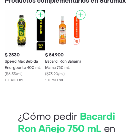
Productos complementarios en Surtimax
$ 2530
$ 54.900
Speed Max Bebida
Bacardi Ron Bahama
Energizante 400 mL
Mama 750 mL
(
$6.33/ml
)
(
$73.20/ml
)
1 X 400 mL
1 X 750 mL
¿Cómo pedir
Bacardi
Ron Añejo 750 mL
en