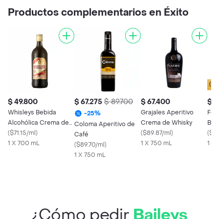
Productos complementarios en Éxito
$ 49.800
$ 67.275
$ 89.700
$ 67.400
$ 4
Whisleys Bebida
Grajales Aperitivo
Fer
-
25
%
Alcohólica Crema de
Crema de Whisky
Bom
Coloma Aperitivo de
Whisky
(
$71.15/ml
)
(
$89.87/ml
)
y Av
(
$31
Café
1 X 700 mL
1 X 750 mL
1 X 
(
$89.70/ml
)
1 X 750 mL
¿Cómo pedir
Baileys