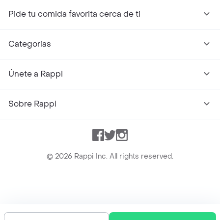
Pide tu comida favorita cerca de ti
Categorías
Únete a Rappi
Sobre Rappi
Facebook
Twitter
Instagram
©
2026
Rappi Inc. All rights reserved.
Rappi S.A.S. --- NIT 900.843.898-9 --- Calle 63 # 16A-02
Bogotá D.C. --- notificacionesrappi@rappi.com