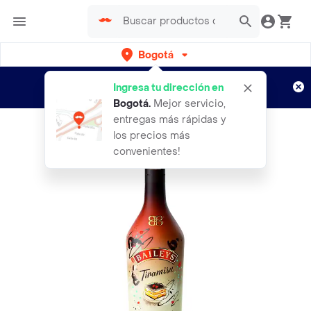
Bogotá
Regístrate
¿Nuevo en Rappi?
y disfruta de
Ingresa tu dirección en
envíos gratis por semanas
Aplican TyC
Bogotá
.
Mejor servicio,
entregas más rápidas y
los precios más
convenientes!