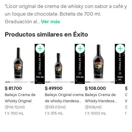
"Licor original de crema de whisky con sabor a café y
un toque de chocolate. Botella de 700 ml.
Graduación al
...
Ver más
Productos similares en Éxito
$ 81.700
$ 49.900
$ 108.000
$ 7
Baileys Crema de
Baileys Original crema
Baileys Crema de
Che
Whisky Original
de whisky irlandesa
Whisky Irlandesa
Vie
(
$116.72/ml
)
375 ml
(
$133.07/ml
)
Original
(
$108/ml
)
(
$1
1 X 700 mL
1 X 375 mL
1 X 1000 mL
1 X