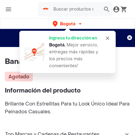
Bogotá
Regístrate
¿Nuevo en Rappi?
y disfruta de
Ingresa tu dirección en
envíos gratis por semanas
Aplican TyC
Bogotá
.
Mejor servicio,
entregas más rápidas y
los precios más
Banana STAR Azul Claro Fuxia
convenientes!
Agotado
Información del producto
Brillante Con Estrellitas Para tu Look Único Ideal Para
Peinados Casuales.
Top Marcas y Cadenas de Restaurantes