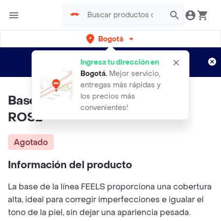
Bogotá
Regístrate
¿Nuevo en Rappi?
y disfruta de
Ingresa tu dirección en
envíos gratis por semanas
Aplican TyC
Bogotá
.
Mejor servicio,
entregas más rápidas y
los precios más
Base Feels Almendra 30 RUBY
convenientes!
ROSE
Agotado
Información del producto
La base de la línea FEELS proporciona una cobertura
alta, ideal para corregir imperfecciones e igualar el
tono de la piel, sin dejar una apariencia pesada.