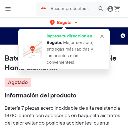
Bogotá
Regístrate
¿Nuevo en Rappi?
y disfruta de
Ingresa tu dirección en
envíos gratis por semanas
Aplican TyC
Bogotá
.
Mejor servicio,
entregas más rápidas y
los precios más
Bateria 7 Piezas Acero Inoxidable
convenientes!
Home Elements
Agotado
Información del producto
Batería 7 piezas acero inoxidable de alta resistencia
18/10, cuenta con accesorios en baquelita aislantes
del calor evitando posibles accidentes; cuenta