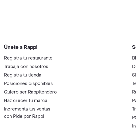
Únete a Rappi
S
Registra tu restaurante
B
Trabaja con nosotros
D
Registra tu tienda
S
Posiciones disponibles
T
Quiero ser Rappitendero
R
Haz crecer tu marca
P
Incrementa tus ventas
T
con Pide por Rappi
P
I