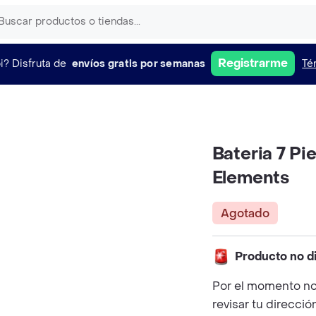
Registrarme
i?
Disfruta de
envíos gratis por semanas
Té
Bateria 7 P
Elements
Agotado
Producto no d
Por el momento no
revisar tu direcció