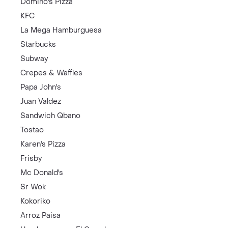
Domino's Pizza
KFC
La Mega Hamburguesa
Starbucks
Subway
Crepes & Waffles
Papa John's
Juan Valdez
Sandwich Qbano
Tostao
Karen's Pizza
Frisby
Mc Donald's
Sr Wok
Kokoriko
Arroz Paisa