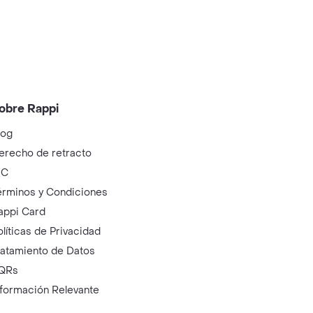
obre Rappi
log
erecho de retracto
IC
érminos y Condiciones
appi Card
olíticas de Privacidad
ratamiento de Datos
QRs
nformación Relevante