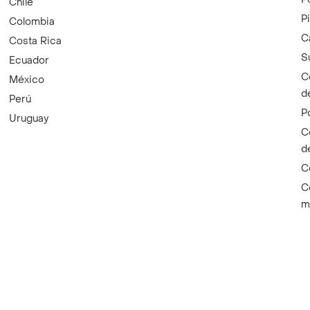
Chile
P
Colombia
C
Costa Rica
S
Ecuador
C
México
d
Perú
P
Uruguay
C
d
C
C
m