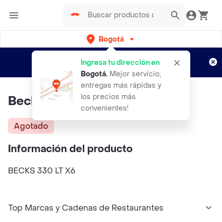
Bogotá
Regístrate
¿Nuevo en Rappi?
y disfruta de
Ingresa tu dirección en
envíos gratis por semanas
Aplican TyC
Bogotá
.
Mejor servicio,
entregas más rápidas y
los precios más
Beck's 330 Lt X6
convenientes!
Agotado
Información del producto
BECKS 330 LT X6
Top Marcas y Cadenas de Restaurantes