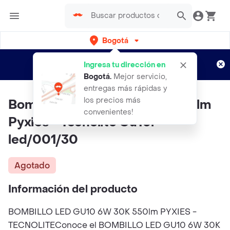
Bogotá
Regístrate
¿Nuevo en Rappi?
y disfruta de
Ingresa tu dirección en
envíos gratis por semanas
Aplican TyC
Bogotá
.
Mejor servicio,
entregas más rápidas y
los precios más
Bombillo Led Gu10 6w 30k 550lm
convenientes!
Pyxies - Tecnolite Gu10l-
led/001/30
Agotado
Información del producto
BOMBILLO LED GU10 6W 30K 550lm PYXIES -
TECNOLITEConoce el BOMBILLO LED GU10 6W 30K