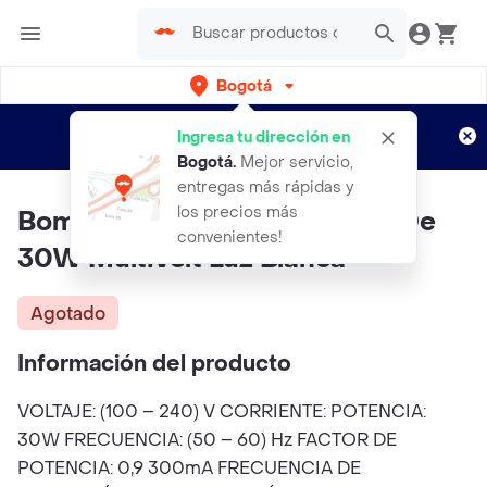
Bogotá
Regístrate
¿Nuevo en Rappi?
y disfruta de
Ingresa tu dirección en
envíos gratis por semanas
Aplican TyC
Bogotá
.
Mejor servicio,
entregas más rápidas y
los precios más
Bombillo Led Santa Blanca T7 De
convenientes!
30W Multivolt Luz Blanca
Agotado
Información del producto
VOLTAJE: (100 – 240) V CORRIENTE: POTENCIA:
30W FRECUENCIA: (50 – 60) Hz FACTOR DE
POTENCIA: 0,9 300mA FRECUENCIA DE