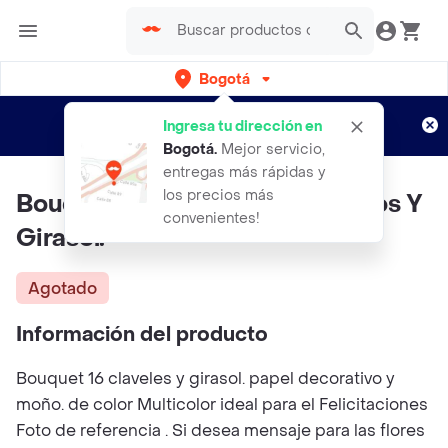
Bogotá
Regístrate
¿Nuevo en Rappi?
y disfruta de
Ingresa tu dirección en
envíos gratis por semanas
Aplican TyC
Bogotá
.
Mejor servicio,
entregas más rápidas y
los precios más
Bouquet De 16 Claveles Surtidos Y
convenientes!
Girasol.
Agotado
Información del producto
Bouquet 16 claveles y girasol. papel decorativo y
moño. de color Multicolor ideal para el Felicitaciones
Foto de referencia . Si desea mensaje para las flores