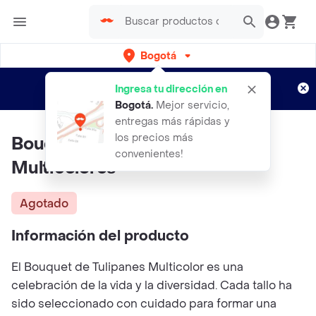
Bogotá
Regístrate
¿Nuevo en Rappi?
y disfruta de
Ingresa tu dirección en
envíos gratis por semanas
Aplican TyC
Bogotá
.
Mejor servicio,
entregas más rápidas y
los precios más
Bouquet De 50 Tulipanes
convenientes!
Multicolores
Agotado
Información del producto
El Bouquet de Tulipanes Multicolor es una
celebración de la vida y la diversidad. Cada tallo ha
sido seleccionado con cuidado para formar una