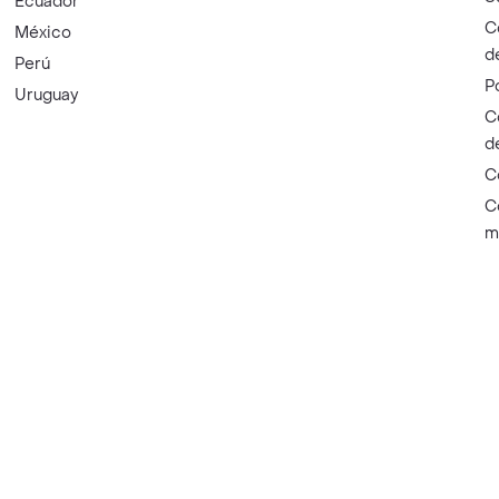
Ecuador
C
México
d
Perú
P
Uruguay
C
d
C
C
m