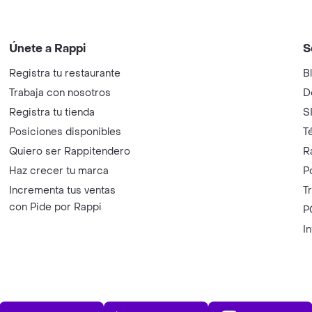
Únete a Rappi
S
Registra tu restaurante
B
Trabaja con nosotros
D
Registra tu tienda
S
Posiciones disponibles
T
Quiero ser Rappitendero
R
Haz crecer tu marca
P
Incrementa tus ventas
T
con Pide por Rappi
P
I
App Store
Play Store
AppGalle