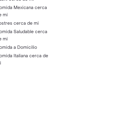
omida Mexicana cerca
e mi
ostres cerca de mi
omida Saludable cerca
e mi
omida a Domicilio
omida Italiana cerca de
i