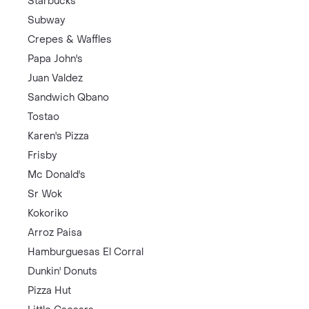
Starbucks
Subway
Crepes & Waffles
Papa John's
Juan Valdez
Sandwich Qbano
Tostao
Karen's Pizza
Frisby
Mc Donald's
Sr Wok
Kokoriko
Arroz Paisa
Hamburguesas El Corral
Dunkin' Donuts
Pizza Hut