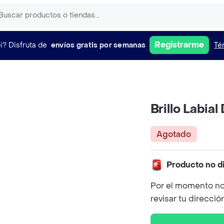
Registrarme
i?
Disfruta de
envíos gratis por semanas
Té
Brillo Labi
Agotado
Producto no d
Por el momento no
revisar tu direcció