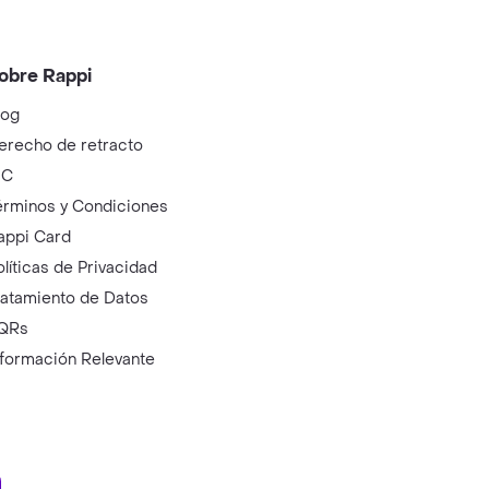
obre Rappi
log
erecho de retracto
IC
érminos y Condiciones
appi Card
olíticas de Privacidad
ratamiento de Datos
QRs
nformación Relevante
ry