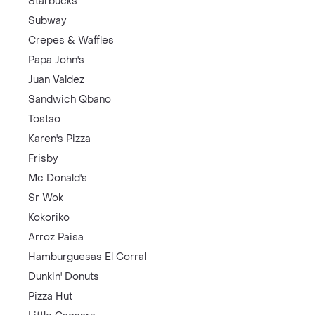
Starbucks
Subway
Crepes & Waffles
Papa John's
Juan Valdez
Sandwich Qbano
Tostao
Karen's Pizza
Frisby
Mc Donald's
Sr Wok
Kokoriko
Arroz Paisa
Hamburguesas El Corral
Dunkin' Donuts
Pizza Hut