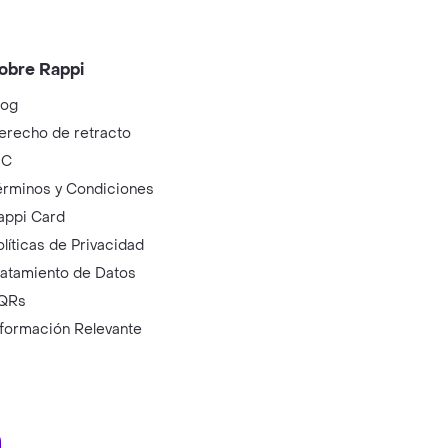
obre Rappi
log
erecho de retracto
IC
érminos y Condiciones
appi Card
olíticas de Privacidad
ratamiento de Datos
QRs
nformación Relevante
ry