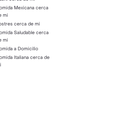
omida Mexicana cerca
e mi
ostres cerca de mi
omida Saludable cerca
e mi
omida a Domicilio
omida Italiana cerca de
i