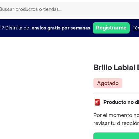
Registrarme
i?
Disfruta de
envíos gratis por semanas
Té
Brillo Labi
Agotado
Producto no d
Por el momento no
revisar tu direcció