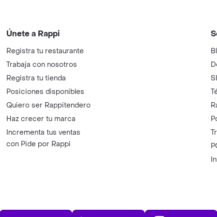
Únete a Rappi
S
Registra tu restaurante
B
Trabaja con nosotros
D
Registra tu tienda
S
Posiciones disponibles
T
Quiero ser Rappitendero
R
Haz crecer tu marca
P
Incrementa tus ventas
T
con Pide por Rappi
P
I
App Store
Play Store
AppGalle