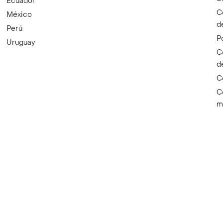
Ecuador
C
México
d
Perú
P
Uruguay
C
d
C
C
m