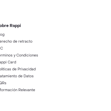
obre Rappi
log
erecho de retracto
IC
érminos y Condiciones
appi Card
olíticas de Privacidad
ratamiento de Datos
QRs
nformación Relevante