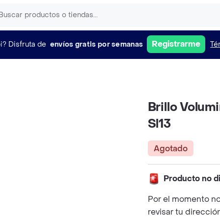
Registrarme
i?
Disfruta de
envíos gratis por semanas
Té
Brillo Volu
Sl13
Agotado
Producto no d
Por el momento no
revisar tu direcció