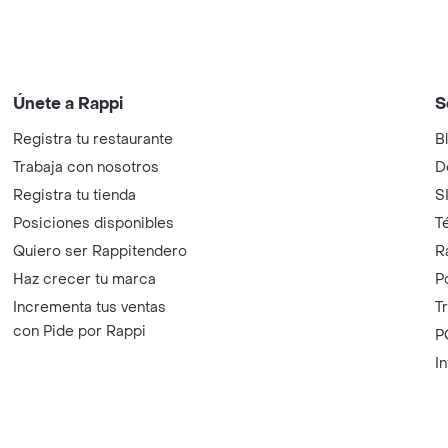
Únete a Rappi
S
Registra tu restaurante
B
Trabaja con nosotros
D
Registra tu tienda
S
Posiciones disponibles
T
Quiero ser Rappitendero
R
Haz crecer tu marca
P
Incrementa tus ventas
T
con Pide por Rappi
P
I