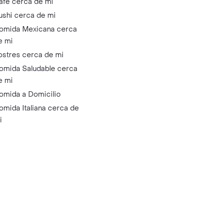
afé cerca de mi
ushi cerca de mi
omida Mexicana cerca
e mi
ostres cerca de mi
omida Saludable cerca
e mi
omida a Domicilio
omida Italiana cerca de
i