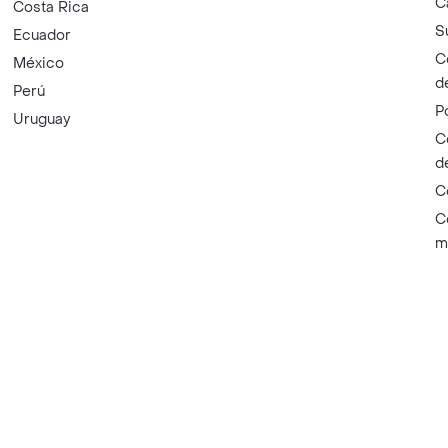
C
Costa Rica
S
Ecuador
C
México
d
Perú
P
Uruguay
C
d
C
C
m