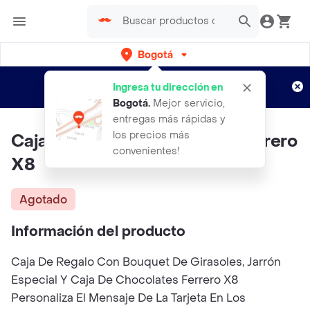
Bogotá
Regístrate
¿Nuevo en Rappi?
y disfruta de
Ingresa tu dirección en
envíos gratis por semanas
Aplican TyC
Bogotá
.
Mejor servicio,
entregas más rápidas y
los precios más
Caja De Regalo Girasoles Y Ferrero
convenientes!
X8
Agotado
Información del producto
Caja De Regalo Con Bouquet De Girasoles, Jarrón
Especial Y Caja De Chocolates Ferrero X8
Personaliza El Mensaje De La Tarjeta En Los