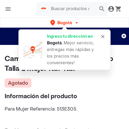
Bogotá
Regístrate
¿Nuevo en Rappi?
y disfruta de
Ingresa tu dirección en
envíos gratis por semanas
Aplican TyC
Bogotá
.
Mejor servicio,
entregas más rápidas y
los precios más
Camisa Fiu Cafe Marron Oscuro
convenientes!
Talla L Mujer Naf-Naf
Agotado
Información del producto
Para Mujer Referencia: 513E305.