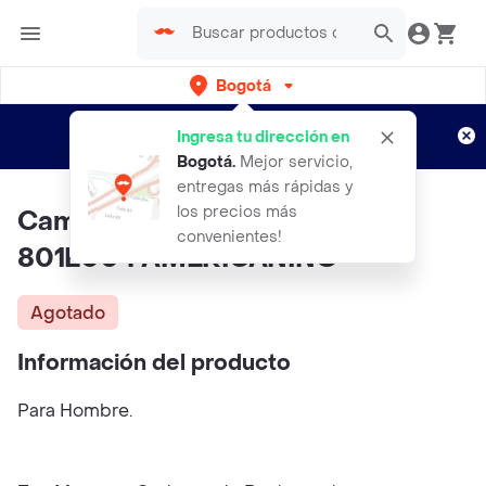
Bogotá
Regístrate
¿Nuevo en Rappi?
y disfruta de
Ingresa tu dirección en
envíos gratis por semanas
Aplican TyC
Bogotá
.
Mejor servicio,
entregas más rápidas y
los precios más
Camiseta Hombre Cafe Talla Xl
convenientes!
801E004 AMERICANINO
Agotado
Información del producto
Para Hombre.