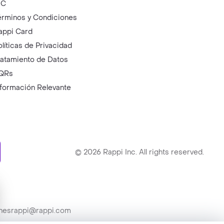
IC
érminos y Condiciones
appi Card
olíticas de Privacidad
ratamiento de Datos
QRs
nformación Relevante
ry
©
2026
Rappi Inc. All rights reserved.
ionesrappi@rappi.com