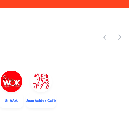
Sr Wok
Juan Valdez Café