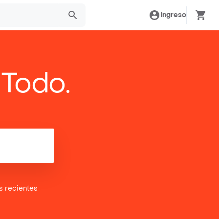
Ingreso
 Todo.
es
recientes