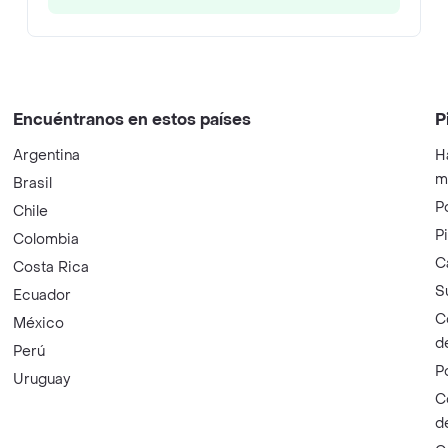
Encuéntranos en estos países
P
Argentina
H
m
Brasil
P
Chile
P
Colombia
C
Costa Rica
S
Ecuador
C
México
d
Perú
P
Uruguay
C
d