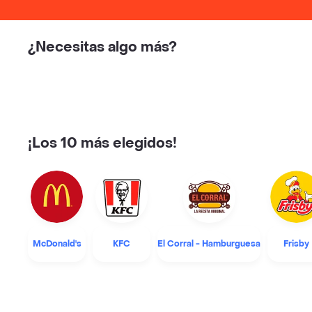
¿Necesitas algo más?
¡Los 10 más elegidos!
McDonald's
KFC
El Corral - Hamburguesa
Frisby