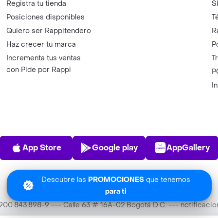
Registra tu tienda
S
Posiciones disponibles
T
Quiero ser Rappitendero
R
Haz crecer tu marca
P
Incrementa tus ventas
T
con Pide por Rappi
P
I
App Store
Play Store
AppGalle
App Store
Google play
AppGallery
Descubre las
PROMOCIONES
que tenemos
para ti
T 900.843.898-9 --- Calle 63 # 16A-02 Bogotá D.C. --- notificac