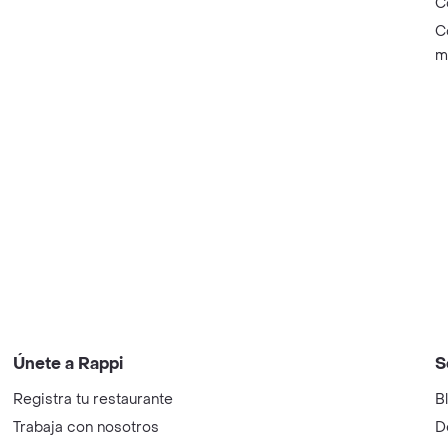
C
C
m
Únete a Rappi
S
Registra tu restaurante
B
Trabaja con nosotros
D