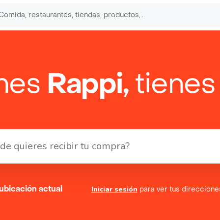
enes
Rappi,
tienes
ubicación actual
Iniciar sesión
para ver tus direccion