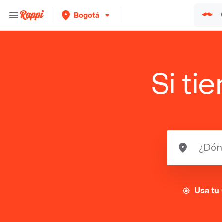
Bogotá
Si ti
Usa tu 