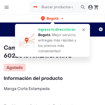
Bogotá
Regístrate
¿Nuevo en Rappi?
y disfruta de
Ingresa tu dirección en
envíos gratis por semanas
Aplican TyC
Bogotá
.
Mejor servicio,
entregas más rápidas y
los precios más
Camiseta Mujer Morado Talla L
convenientes!
602E013 AMERICANINO
Agotado
Información del producto
Manga Corta Estampada.