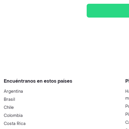
Encuéntranos en estos países
P
Argentina
H
m
Brasil
P
Chile
P
Colombia
C
Costa Rica