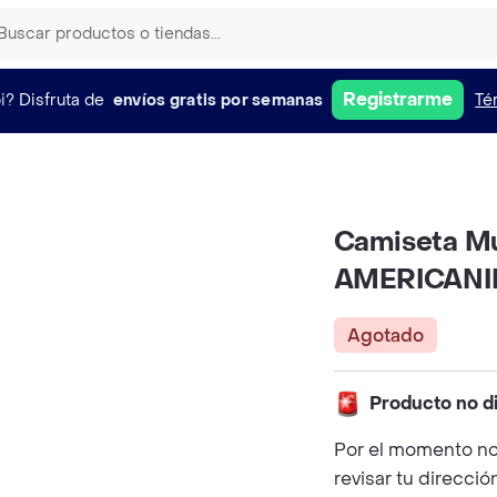
Registrarme
i?
Disfruta de
envíos gratis por semanas
Té
Camiseta Mu
AMERICAN
Agotado
Producto no d
Por el momento no
revisar tu direcció