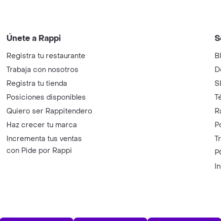
Únete a Rappi
S
Registra tu restaurante
B
Trabaja con nosotros
D
Registra tu tienda
S
Posiciones disponibles
T
Quiero ser Rappitendero
R
Haz crecer tu marca
P
Incrementa tus ventas
T
con Pide por Rappi
P
I