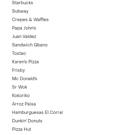
Starbucks
Subway
Crepes & Waffles
Papa John's
Juan Valdez
Sandwich Qbano
Tostao
Karen's Pizza
Frisby
Mc Donald's
Sr Wok
Kokoriko
Arroz Paisa
Hamburguesas El Corral
Dunkin' Donuts
Pizza Hut