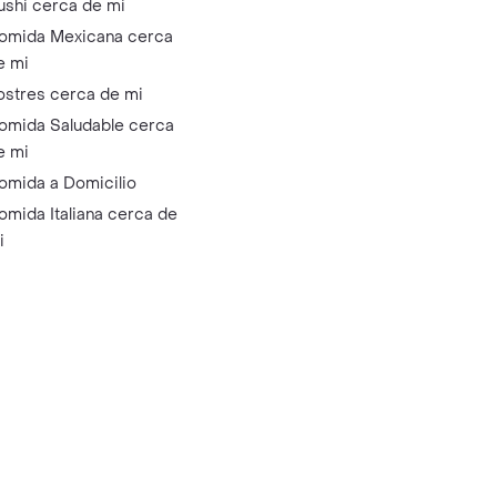
ushi cerca de mi
omida Mexicana cerca
e mi
ostres cerca de mi
omida Saludable cerca
e mi
omida a Domicilio
omida Italiana cerca de
i