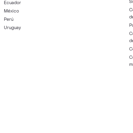
S
Ecuador
C
México
d
Perú
P
Uruguay
C
d
C
C
m