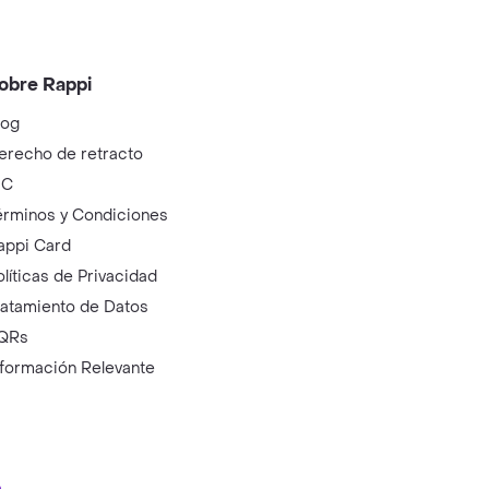
obre Rappi
log
erecho de retracto
IC
érminos y Condiciones
appi Card
olíticas de Privacidad
ratamiento de Datos
QRs
nformación Relevante