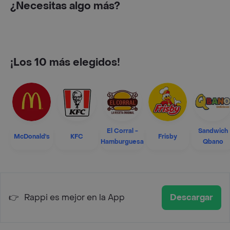
¿Necesitas algo más?
¡Los 10 más elegidos!
El Corral -
Sandwich
McDonald's
KFC
Frisby
Hamburguesa
Qbano
👉
Rappi es mejor en la App
Descargar