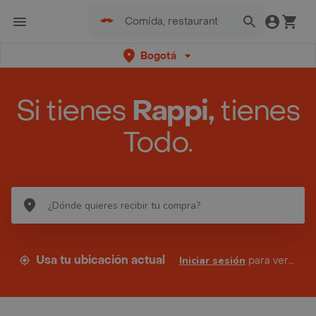
Bogotá
Si tienes
Rappi,
tienes
Todo.
Usa tu ubicación actual
Iniciar sesión
para ver tus direcciones