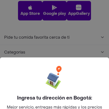
App Store
Google play
AppGallery
Pide tu comida favorita cerca de ti
Categorías
Únete a Rappi
Sobre Rappi
Facebook
Twitter
Instagram
Ingresa tu dirección en Bogotá:
Mejor servicio, entregas más rápidas y los precios
©
2026
Rappi Inc. All rights reserved.