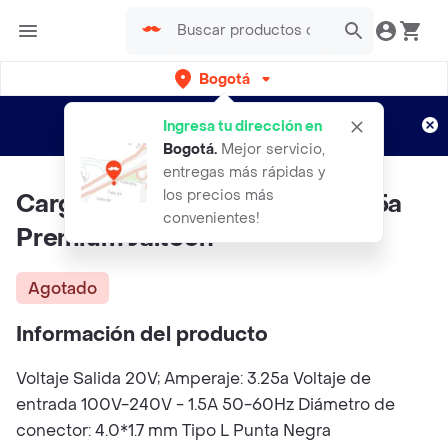
Bogotá
Regístrate
¿Nuevo en Rappi?
y disfruta de
Ingresa tu dirección en
envíos gratis por semanas
Aplican TyC
Bogotá
.
Mejor servicio,
entregas más rápidas y
los precios más
Cargador Para Lenovo 20v-325a
convenientes!
Premium Jaltech
Agotado
Información del producto
Voltaje Salida 20V; Amperaje: 3.25a Voltaje de
entrada 100V-240V - 1.5A 50-60Hz Diámetro de
conector: 4.0*1.7 mm Tipo L Punta Negra