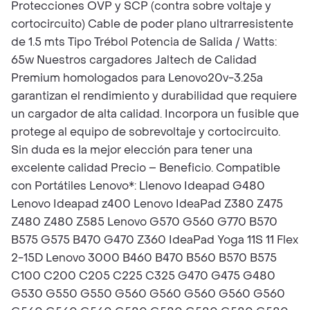
Protecciones OVP y SCP (contra sobre voltaje y
cortocircuito) Cable de poder plano ultrarresistente
de 1.5 mts Tipo Trébol Potencia de Salida / Watts:
65w Nuestros cargadores Jaltech de Calidad
Premium homologados para Lenovo20v-3.25a
garantizan el rendimiento y durabilidad que requiere
un cargador de alta calidad. Incorpora un fusible que
protege al equipo de sobrevoltaje y cortocircuito.
Sin duda es la mejor elección para tener una
excelente calidad Precio – Beneficio. Compatible
con Portátiles Lenovo*: Llenovo Ideapad G480
Lenovo Ideapad z400 Lenovo IdeaPad Z380 Z475
Z480 Z480 Z585 Lenovo G570 G560 G770 B570
B575 G575 B470 G470 Z360 IdeaPad Yoga 11S 11 Flex
2-15D Lenovo 3000 B460 B470 B560 B570 B575
C100 C200 C205 C225 C325 G470 G475 G480
G530 G550 G550 G560 G560 G560 G560 G560