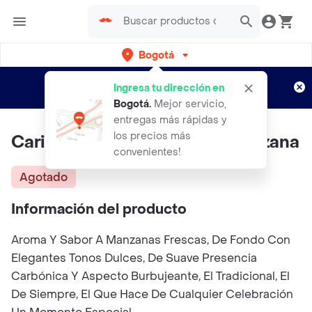
Bogotá
Regístrate
¿Nuevo en Rappi?
y disfruta de
Ingresa tu dirección en
envíos gratis por semanas
Aplican TyC
Bogotá
.
Mejor servicio,
entregas más rápidas y
los precios más
Carinoso Vino Rosado De Manzana
convenientes!
Agotado
Información del producto
Aroma Y Sabor A Manzanas Frescas, De Fondo Con
Elegantes Tonos Dulces, De Suave Presencia
Carbónica Y Aspecto Burbujeante, El Tradicional, El
De Siempre, El Que Hace De Cualquier Celebración