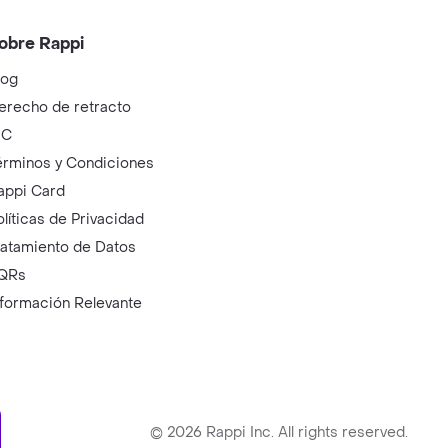
obre Rappi
log
erecho de retracto
IC
érminos y Condiciones
appi Card
olíticas de Privacidad
ratamiento de Datos
QRs
nformación Relevante
ry
©
2026
Rappi Inc. All rights reserved.