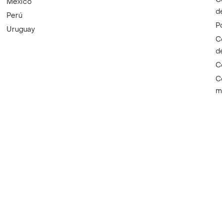
México
d
Perú
P
Uruguay
C
d
C
C
m