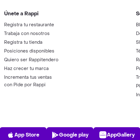
Únete a Rappi
S
Registra tu restaurante
B
Trabaja con nosotros
D
Registra tu tienda
S
Posiciones disponibles
T
Quiero ser Rappitendero
R
Haz crecer tu marca
P
Incrementa tus ventas
T
con Pide por Rappi
P
I
App Store
Play Store
AppGalle
App Store
Google play
AppGallery