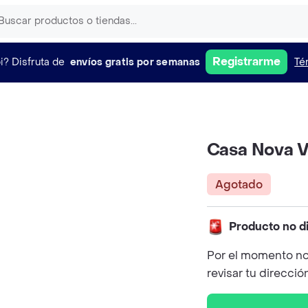
Registrarme
i?
Disfruta de
envíos gratis por semanas
Té
Casa Nova V
Agotado
Producto no d
Por el momento no
revisar tu direcció