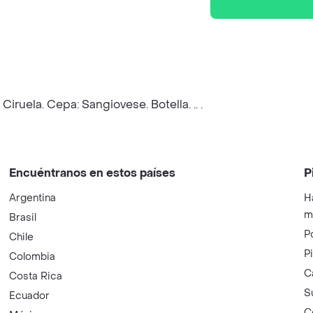
ruela. Cepa: Sangiovese. Botella. .. .
Encuéntranos en estos países
P
Argentina
H
m
Brasil
P
Chile
P
Colombia
C
Costa Rica
S
Ecuador
C