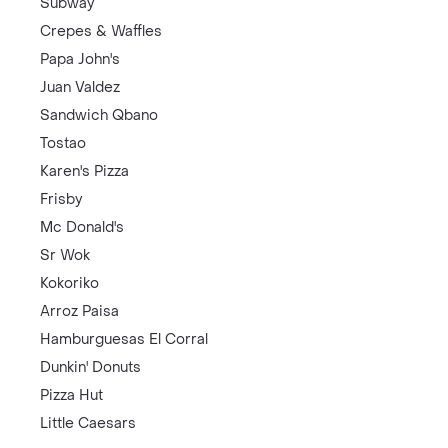
Subway
Crepes & Waffles
Papa John's
Juan Valdez
Sandwich Qbano
Tostao
Karen's Pizza
Frisby
Mc Donald's
Sr Wok
Kokoriko
Arroz Paisa
Hamburguesas El Corral
Dunkin' Donuts
Pizza Hut
Little Caesars