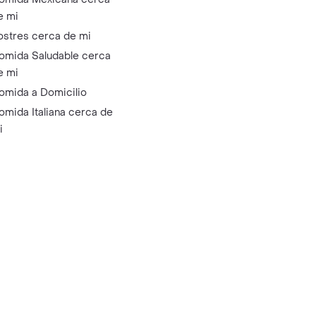
e mi
ostres cerca de mi
omida Saludable cerca
e mi
omida a Domicilio
omida Italiana cerca de
i