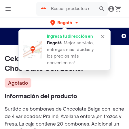
Bogotá
Regístrate
¿Nuevo en Rappi?
y disfruta de
Ingresa tu dirección en
envíos gratis por semanas
Aplican TyC
Bogotá
.
Mejor servicio,
entregas más rápidas y
los precios más
Celebracion Dorada Plus Vino
convenientes!
Choc Olate Con Leche.
Agotado
Información del producto
Surtido de bombones de Chocolate Belga con leche
de 4 variedades: Praliné, Avellana entera ,en trozos y
Fresa. La caja contiene 20 bombones. Adicional un