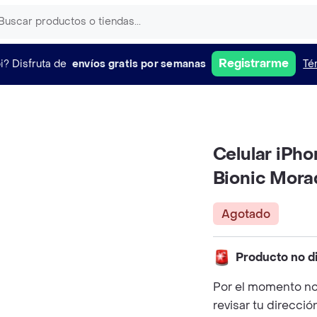
Registrarme
i?
Disfruta de
envíos gratis por semanas
Té
Celular iPh
Bionic Mora
Agotado
Producto no d
Por el momento no
revisar tu direcció