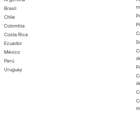
m
Brasil
P
Chile
P
Colombia
C
Costa Rica
S
Ecuador
C
México
d
Perú
P
Uruguay
C
d
C
C
m