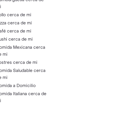
i
ollo cerca de mi
izza cerca de mi
afé cerca de mi
ushi cerca de mi
omida Mexicana cerca
e mi
ostres cerca de mi
omida Saludable cerca
e mi
omida a Domicilio
omida Italiana cerca de
i