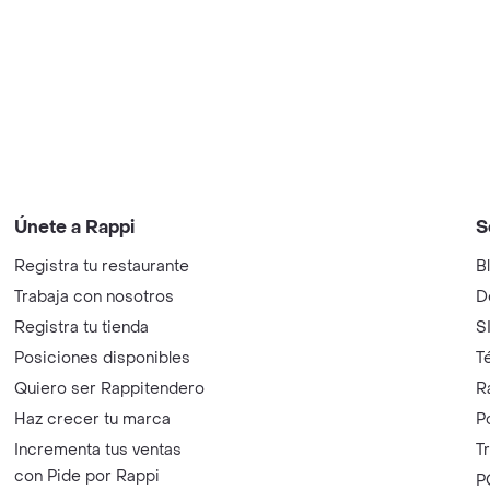
Únete a Rappi
S
Registra tu restaurante
B
Trabaja con nosotros
D
Registra tu tienda
S
Posiciones disponibles
T
Quiero ser Rappitendero
R
Haz crecer tu marca
P
Incrementa tus ventas
T
con Pide por Rappi
P