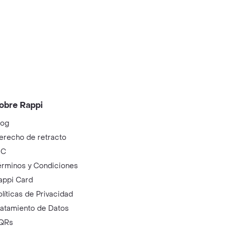
obre Rappi
log
erecho de retracto
IC
érminos y Condiciones
appi Card
olíticas de Privacidad
ratamiento de Datos
QRs