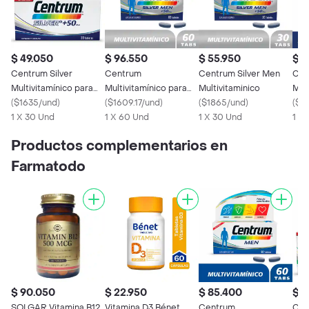
$ 49.050
$ 96.550
$ 55.950
$ 1
Centrum Silver
Centrum
Centrum Silver Men
Cen
Multivitamínico para
Multivitamínico para
Multivitaminico
Mult
hombres y mujeres
(
$1635/und
)
Mayores de 50 Años
(
$1609.17/und
)
(
$1865/und
)
hom
(
$1
+50
1 X 30 Und
Silver Men
1 X 60 Und
1 X 30 Und
+50
1 X
Productos complementarios en
Farmatodo
$ 90.050
$ 22.950
$ 85.400
$ 3
SOLGAR Vitamina B12
Vitamina D3 Bénet
Centrum
Cen