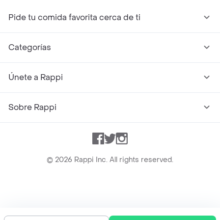
Pide tu comida favorita cerca de ti
Categorías
Únete a Rappi
Sobre Rappi
Facebook
Twitter
Instagram
©
2026
Rappi Inc. All rights reserved.
Rappi S.A.S. --- NIT 900.843.898-9 --- Calle 63 # 16A-02