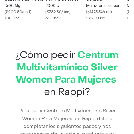
(500 Mg)
2000 Ui
Multivitamínico para
Mult
(
$900.50/und
)
(
$382.50/und
)
Hombres
(
$1423.34/und
)
Hom
(
$13
100 Und
60 Und
1 X 60 Und
1 X
¿Cómo pedir
Centrum
Multivitamínico Silver
Women Para Mujeres
en Rappi?
Para pedir Centrum Multivitamínico Silver
Women Para Mujeres en Rappi debes
completar los siguientes pasos y nos