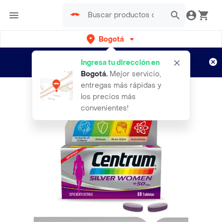
Bogotá
Regístrate
¿Nuevo en Rappi?
y disfruta de
Ingresa tu dirección en
envíos gratis por semanas
Aplican TyC
Bogotá
.
Mejor servicio,
entregas más rápidas y
los precios más
convenientes!