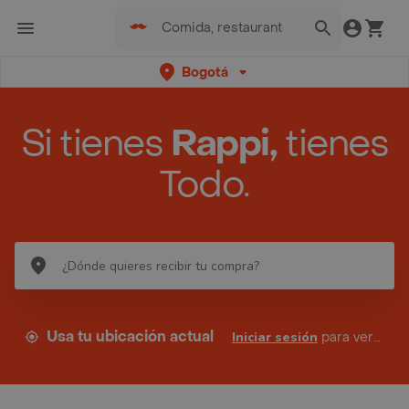
Bogotá
Si tienes
Rappi,
tienes
Todo.
Usa tu ubicación actual
Iniciar sesión
para ver tus direcciones