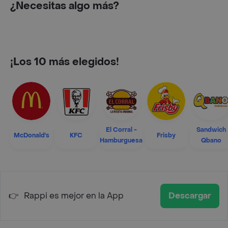
¿Necesitas algo más?
¡Los 10 más elegidos!
El Corral -
Sandwich
McDonald's
KFC
Frisby
Hamburguesa
Qbano
👉
Rappi es mejor en la App
Descargar