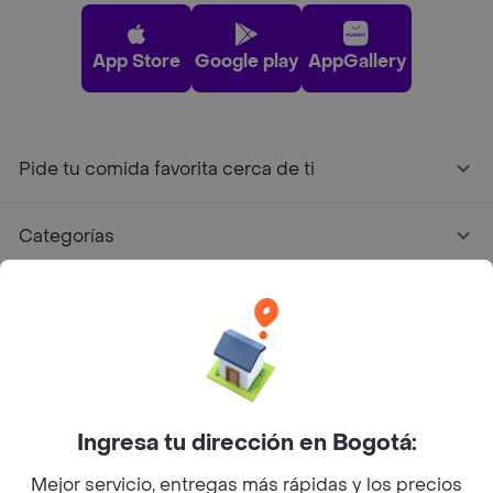
App Store
Google play
AppGallery
Pide tu comida favorita cerca de ti
Categorías
Únete a Rappi
Sobre Rappi
Facebook
Twitter
Instagram
Ingresa tu dirección en Bogotá:
Mejor servicio, entregas más rápidas y los precios
©
2026
Rappi Inc. All rights reserved.