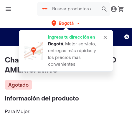
Bogotá
Regístrate
¿Nuevo en Rappi?
y disfruta de
Ingresa tu dirección en
envíos gratis por semanas
Aplican TyC
Bogotá
.
Mejor servicio,
entregas más rápidas y
los precios más
Chaqueta Azul Talla Xl 322E000
convenientes!
AMERICANINO
Agotado
Información del producto
Para Mujer.