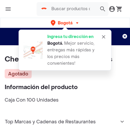
Bogotá
Regístrate
¿Nuevo en Rappi?
y disfruta de
Ingresa tu dirección en
envíos gratis por semanas
Aplican TyC
Bogotá
.
Mejor servicio,
entregas más rápidas y
los precios más
Chemex Filtros Jarra de 3 Tazas
convenientes!
Agotado
Información del producto
Caja Con 100 Unidades
Top Marcas y Cadenas de Restaurantes