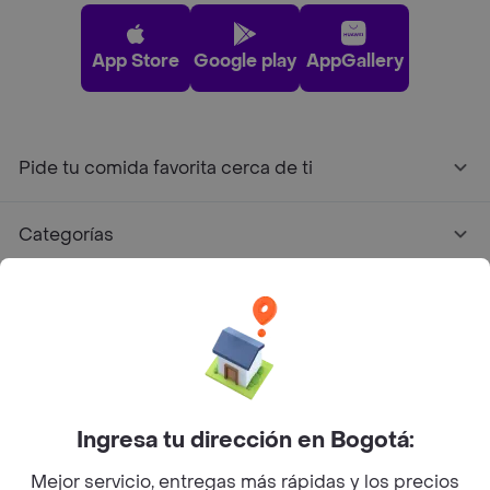
App Store
Google play
AppGallery
Pide tu comida favorita cerca de ti
Categorías
Únete a Rappi
Sobre Rappi
Facebook
Twitter
Instagram
Ingresa tu dirección en Bogotá:
Mejor servicio, entregas más rápidas y los precios
©
2026
Rappi Inc. All rights reserved.