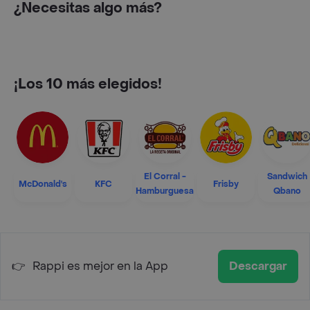
¿Necesitas algo más?
¡Los 10 más elegidos!
El Corral -
Sandwich
McDonald's
KFC
Frisby
Hamburguesa
Qbano
👉
Rappi es mejor en la App
Descargar