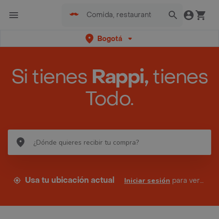
Bogotá
Si tienes
Rappi,
tienes
Todo.
Usa tu ubicación actual
Iniciar sesión
para ver tus direcciones