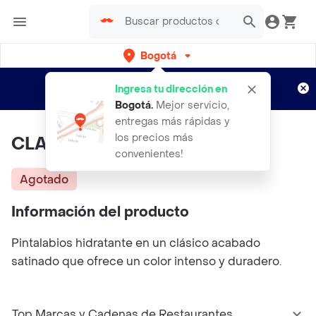
Bogotá
Regístrate
¿Nuevo en Rappi?
y disfruta de
Ingresa tu dirección en
envíos gratis por semanas
Aplican TyC
Bogotá
.
Mejor servicio,
entregas más rápidas y
los precios más
CLARINS Labial Joli Rouge
convenientes!
Agotado
Información del producto
Pintalabios hidratante en un clásico acabado
satinado que ofrece un color intenso y duradero.
Top Marcas y Cadenas de Restaurantes