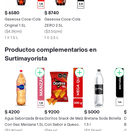
$ 6580
$ 8740
Gaseosa Coca-Cola
Gaseosa Coca-Cola
Original 1.5L
ZERO 2.5L
(
$4.39/ml
)
(
$3.50/ml
)
1 X 1.5 L
1 X 2,5 L
Productos complementarios en
Surtimayorista
$ 4200
$ 9200
$ 5000
$ 
Agua Saborizada Brisa
Doritos Snack de Maíz
Bretana Soda Botella
De 
Con Gas Manzana 1.5L
Con Sabor a Queso
1.5 l
Bbq
(
$2.80/ml
)
200 g
(
$46/g
)
(
$3.34/ml
)
(
$57