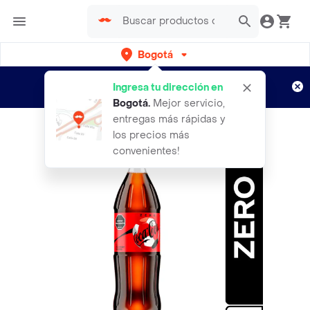
Bogotá
Regístrate
¿Nuevo en Rappi?
y disfruta de
Ingresa tu dirección en
envíos gratis por semanas
Aplican TyC
Bogotá
.
Mejor servicio,
entregas más rápidas y
los precios más
convenientes!