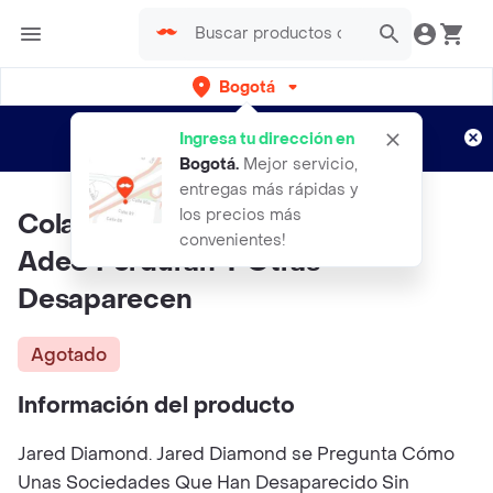
Bogotá
Regístrate
¿Nuevo en Rappi?
y disfruta de
Ingresa tu dirección en
envíos gratis por semanas
Aplican TyC
Bogotá
.
Mejor servicio,
entregas más rápidas y
los precios más
Colapso. Por Que Unas Socied
convenientes!
AdeS Perduran Y Otras
Desaparecen
Agotado
Información del producto
Jared Diamond. Jared Diamond se Pregunta Cómo
Unas Sociedades Que Han Desaparecido Sin