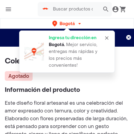
Bogotá
Regístrate
¿Nuevo en Rappi?
y disfruta de
Ingresa tu dirección en
envíos gratis por semanas
Aplican TyC
Bogotá
.
Mejor servicio,
entregas más rápidas y
los precios más
Colección Animales Gato
convenientes!
Agotado
Información del producto
Este diseño floral artesanal es una celebración del
amor expresado con ternura, color y creatividad.
Elaborado con flores preservadas de larga duración,
está pensado para sorprender con un gesto