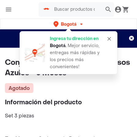
Bogotá
Regístrate
¿Nuevo en Rappi?
y disfruta de
Ingresa tu dirección en
envíos gratis por semanas
Aplican TyC
Bogotá
.
Mejor servicio,
entregas más rápidas y
los precios más
Conjunto 3 Piezas Osos Perezosos
convenientes!
Azules - 3 Meses
Agotado
Información del producto
Set 3 piezas